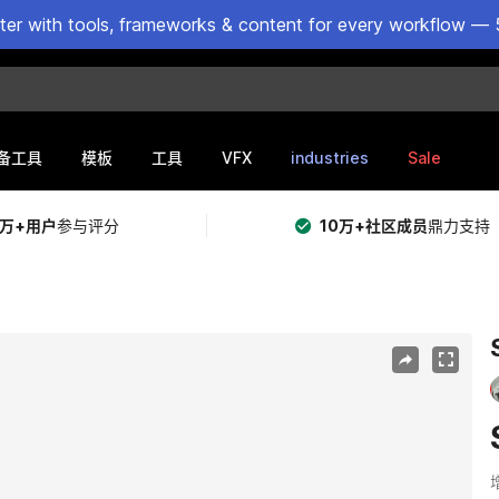
ster with tools, frameworks & content for every workflow — 
VFX
industries
Sale
备工具
模板
工具
5万+用户
参与评分
10万+社区成员
鼎力支持