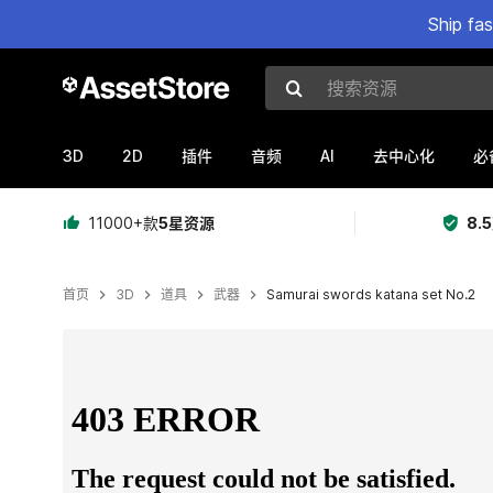
Ship fa
搜索资源
3D
2D
AI
插件
音频
去中心化
必
11000+款
5星资源
8.
首页
3D
道具
武器
Samurai swords katana set No.2
当前幻灯片：1 / 19