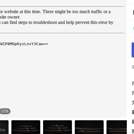
1
/
19