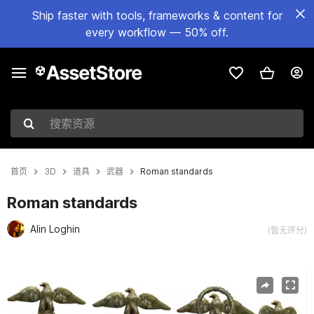
Ship faster with tools, frameworks & content for
every workflow — 50% off.
搜索资源
首页
3D
道具
武器
Roman standards
Roman standards
Alin Loghin
(暂无评分)
当前幻灯片：1 / 11