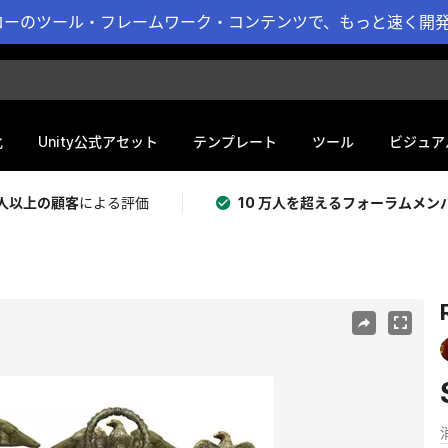
ーのツール・フレームワーク・コンテンツで、もっと速く開発 
化
Unity公式アセット
テンプレート
ツール
ビジュア
 万人以上の顧客
による評価
10 万人を超えるフォーラムメン