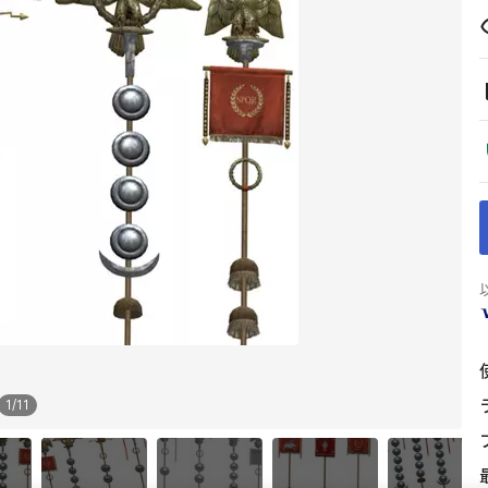
1
/
11