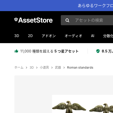
あらゆるワークフロ
アセットの検索
3D
2D
AI
アドオン
オーディオ
分散
11,000 種類を超える
5 つ星アセット
8.5
ホーム
3D
小道具
武器
Roman standards
現在のスライド：1 / 11