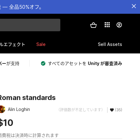
— 全品50%オフ。
Sale
Sell Assets
ルエフェクト
バー
が支持
すべてのアセットを
Unity が審査済み
Roman standards
Alin Loghin
（評価数が不足しています）
(35)
$10
消費税は決済時に計算されます