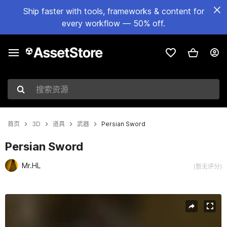
Ship faster with tools, frameworks & content for
every workflow — 50% off.
搜索资源
首页
3D
道具
武器
Persian Sword
Persian Sword
Mr.HL
(暂无评分)
当前幻灯片：1 / 5