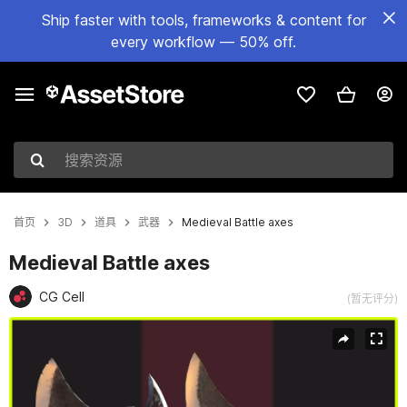
Ship faster with tools, frameworks & content for
every workflow — 50% off.
搜索资源
首页
3D
道具
武器
Medieval Battle axes
Medieval Battle axes
CG Cell
(暂无评分)
当前幻灯片：1 / 17