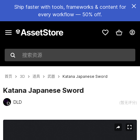
Ship faster with tools, frameworks & content for
every workflow — 50% off.
搜索资源
首页
3D
道具
武器
Katana Japanese Sword
Katana Japanese Sword
DLD
(暂无评分)
当前幻灯片：1 / 7