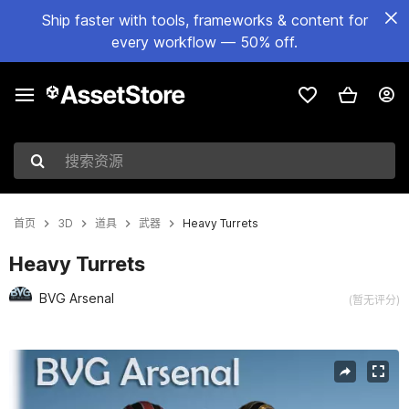
Ship faster with tools, frameworks & content for
every workflow — 50% off.
搜索资源
首页
3D
道具
武器
Heavy Turrets
Heavy Turrets
BVG Arsenal
(暂无评分)
当前幻灯片：1 / 5