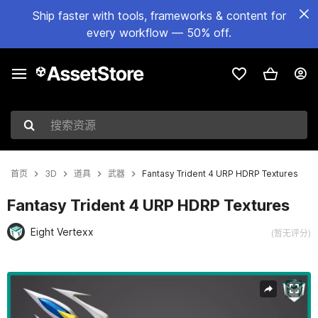
Ship faster with tools, frameworks & content for
every workflow — 50% off.
搜索资源
首页
3D
道具
武器
Fantasy Trident 4 URP HDRP Textures
Fantasy Trident 4 URP HDRP Textures
Eight Vertexx
(暂无评分)
当前幻灯片：1 / 21