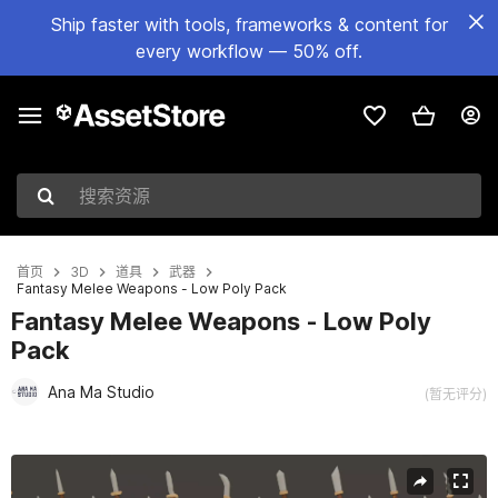
Ship faster with tools, frameworks & content for
every workflow — 50% off.
搜索资源
首页
3D
道具
武器
Fantasy Melee Weapons - Low Poly Pack
Fantasy Melee Weapons - Low Poly
Pack
Ana Ma Studio
(暂无评分)
当前幻灯片：1 / 70