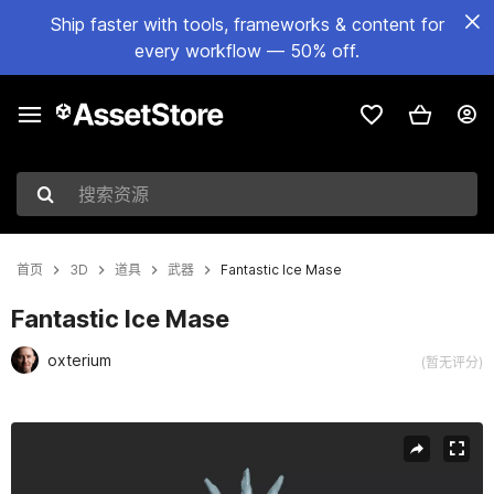
Ship faster with tools, frameworks & content for
every workflow — 50% off.
搜索资源
首页
3D
道具
武器
Fantastic Ice Mase
Fantastic Ice Mase
oxterium
(暂无评分)
当前幻灯片：1 / 4