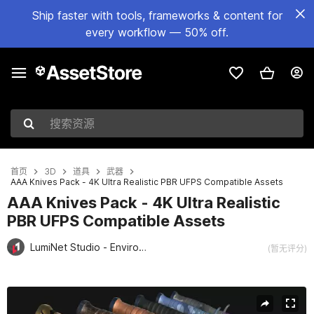
Ship faster with tools, frameworks & content for
every workflow — 50% off.
搜索资源
首页
3D
道具
武器
AAA Knives Pack - 4K Ultra Realistic PBR UFPS Compatible Assets
AAA Knives Pack - 4K Ultra Realistic
PBR UFPS Compatible Assets
LumiNet Studio - Environment, Props
(暂无评分)
当前幻灯片：1 / 26