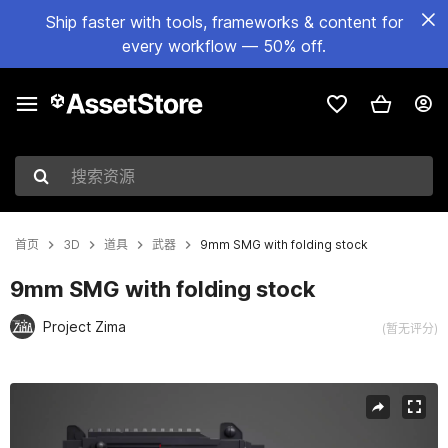
Ship faster with tools, frameworks & content for
every workflow — 50% off.
搜索资源
首页
3D
道具
武器
9mm SMG with folding stock
9mm SMG with folding stock
Project Zima
(暂无评分)
当前幻灯片：1 / 9