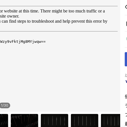
1
/
30