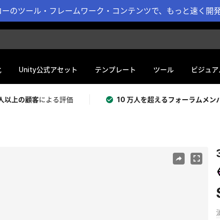
ーのツール・フレームワーク・コンテンツで、もっと速く開発 
化
Unity公式アセット
テンプレート
ツール
ビジュア
 万人以上の顧客
による評価
10 万人を超えるフォーラムメン