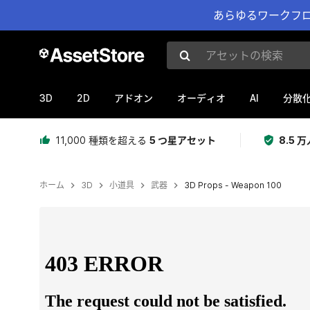
あらゆるワークフロ
アセットの検索
3D
2D
AI
アドオン
オーディオ
分散
11,000 種類を超える
5 つ星アセット
8.5
ホーム
3D
小道具
武器
3D Props - Weapon 100
現在のスライド：1 / 30