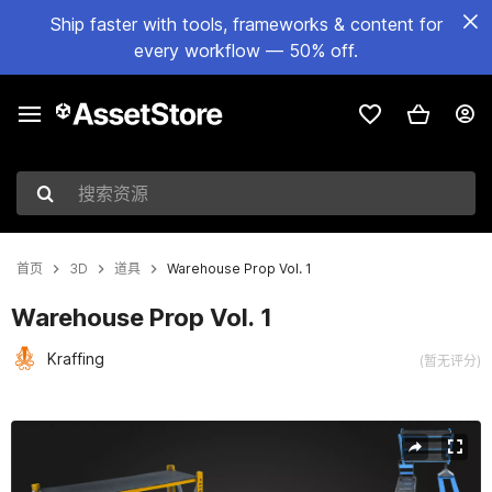
Ship faster with tools, frameworks & content for
every workflow — 50% off.
搜索资源
首页
3D
道具
Warehouse Prop Vol. 1
Warehouse Prop Vol. 1
Kraffing
(暂无评分)
当前幻灯片：1 / 9