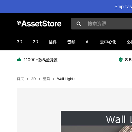
Ship fa
搜索资源
3D
2D
AI
插件
音频
去中心化
必
11000+款
5星资源
8.
首页
3D
道具
Wall Lights
当前幻灯片：1 / 15