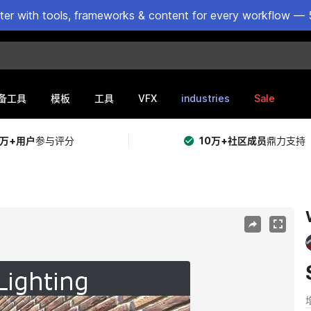
ster with tools, frameworks & content for every workflow — 
VFX
industries
Sale
备工具
模板
工具
5万+用户
参与评分
10万+社区成员
鼎力支持