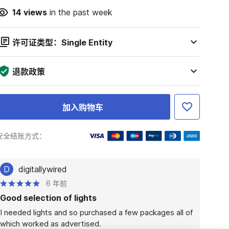
14
views
in the past week
许可证类型：Single Entity
退款政策
加入购物车
安全结账方式：
D
digitallywired
6 年前
Good selection of lights
I needed lights and so purchased a few packages all of 
which worked as advertised.