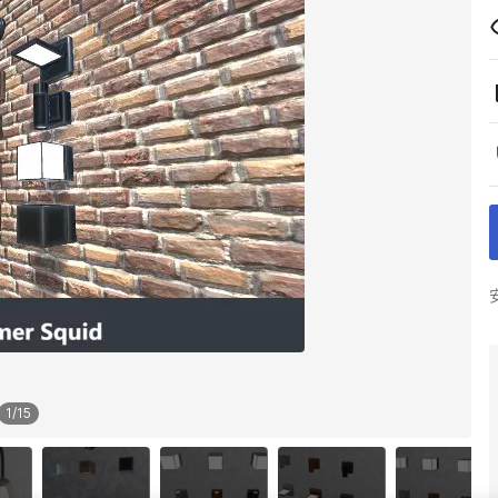
1
/
15