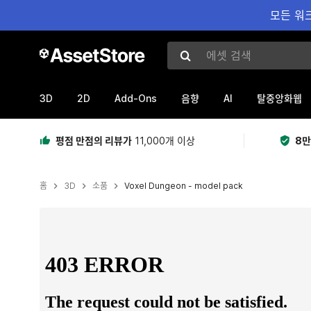
모든 워크
에셋 검색
3D
2D
Add-Ons
AI
음향
탈중앙화웹
평점 만점의 리뷰가
11,000개 이상
8만
홈
3D
소품
Voxel Dungeon - model pack
현재 슬라이드: 1 / 4