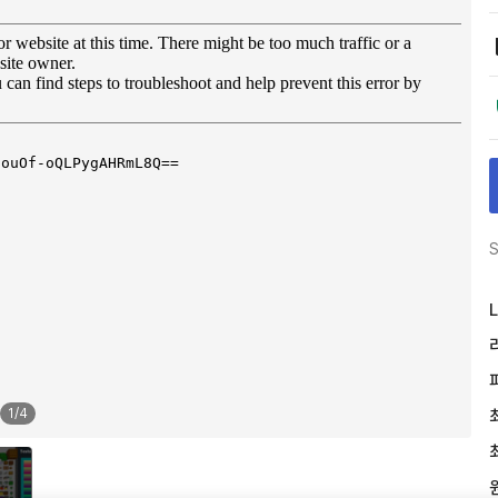
S
L
1
/
4