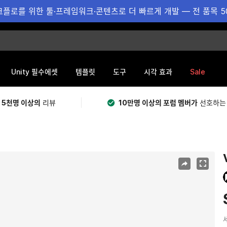
플로를 위한 툴·프레임워크·콘텐츠로 더 빠르게 개발 — 전 품목 5
Sale
Unity 필수에셋
템플릿
도구
시각 효과
 5천명 이상의
리뷰
10만명 이상의 포럼 멤버가
선호하는