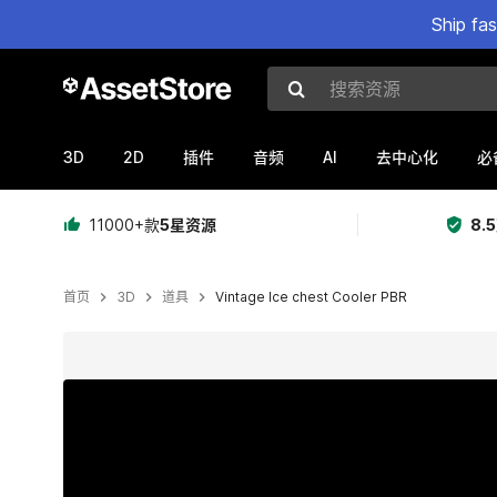
Ship fa
搜索资源
3D
2D
AI
插件
音频
去中心化
必
11000+款
5星资源
8.
首页
3D
道具
Vintage Ice chest Cooler PBR
当前幻灯片：1 / 10