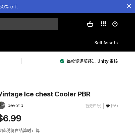
50% off.
Sell Assets
每款资源都经过
Unity 审核
Vintage Ice chest Cooler PBR
devotid
(暂无评分)
(26)
$6.99
增值税将在结算时计算