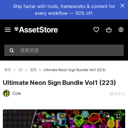
Ship faster with tools, frameworks & content for
every workflow — 50% off.
搜索资源
首页
3D
道具
Ultimate Neon Sign Bundle Vol1 (223)
Ultimate Neon Sign Bundle Vol1 (223)
Cole
(暂无评分)
当前幻灯片：1 / 32