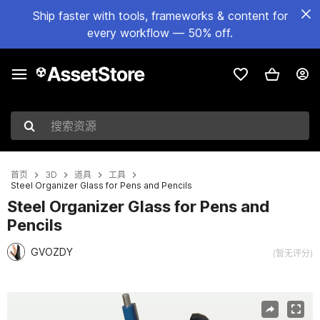
Ship faster with tools, frameworks & content for
every workflow — 50% off.
搜索资源
首页
3D
道具
工具
Steel Organizer Glass for Pens and Pencils
Steel Organizer Glass for Pens and
Pencils
GVOZDY
(暂无评分)
当前幻灯片：1 / 6