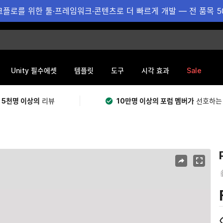
플로를 위한 툴·프레임워크·콘텐츠로 더 빠르게 개발 — 전 품목 5
Sale
Unity 필수에셋
템플릿
도구
시각 효과
 5천명 이상의
리뷰
10만명 이상의 포럼 멤버가
선호하는