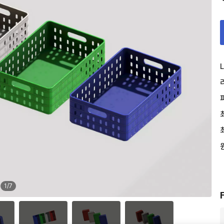
L
1
/
7