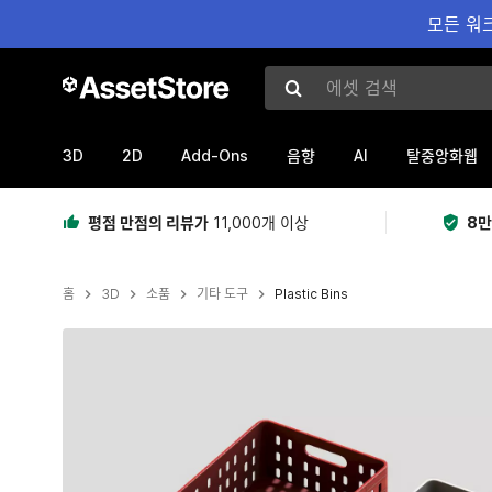
모든 워크
에셋 검색
3D
2D
Add-Ons
AI
음향
탈중앙화웹
평점 만점의 리뷰가
11,000개 이상
8만
홈
3D
소품
기타 도구
Plastic Bins
현재 슬라이드: 1 / 7