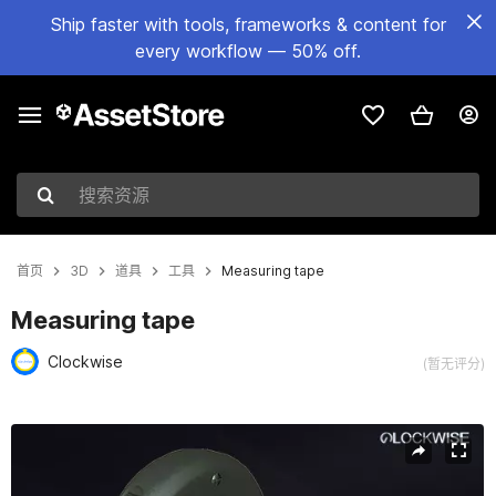
Ship faster with tools, frameworks & content for
every workflow — 50% off.
搜索资源
首页
3D
道具
工具
Measuring tape
Measuring tape
Clockwise
(暂无评分)
当前幻灯片：1 / 6