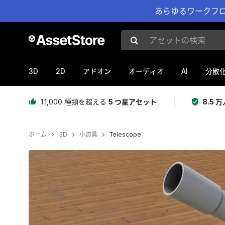
あらゆるワークフロ
アセットの検索
3D
2D
AI
アドオン
オーディオ
分散
11,000 種類を超える
5 つ星アセット
8.5
ホーム
3D
小道具
Telescope
現在のスライド：1 / 9