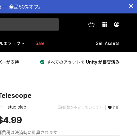
— 全品50%オフ。
Sale
Sell Assets
ルエフェクト
バー
が支持
すべてのアセットを
Unity が審査済み
Telescope
studiolab
（評価数が不足しています）
(19)
$4.99
消費税は決済時に計算されます