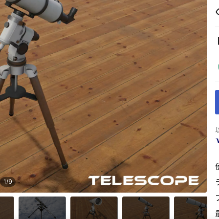
1
/
9