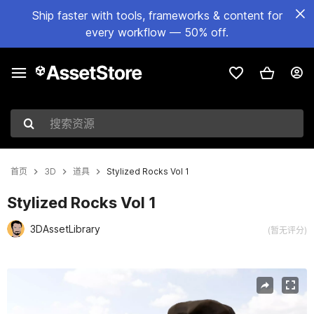
Ship faster with tools, frameworks & content for
every workflow — 50% off.
搜索资源
首页
3D
道具
Stylized Rocks Vol 1
Stylized Rocks Vol 1
3DAssetLibrary
(暂无评分)
当前幻灯片：1 / 7