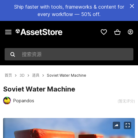
Ship faster with tools, frameworks & content for
every workflow — 50% off.
搜索资源
首页
3D
道具
Soviet Water Machine
Soviet Water Machine
Popandos
(暂无评分)
当前幻灯片：1 / 9