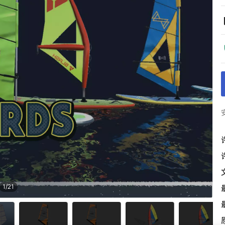
1
/
21