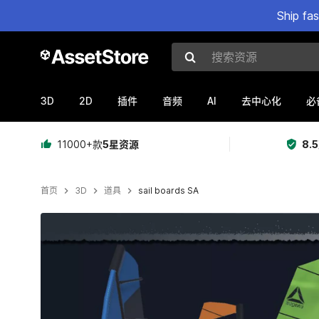
Ship fa
搜索资源
3D
2D
AI
插件
音频
去中心化
必
11000+款
5星资源
8.
首页
3D
道具
sail boards SA
当前幻灯片：1 / 21