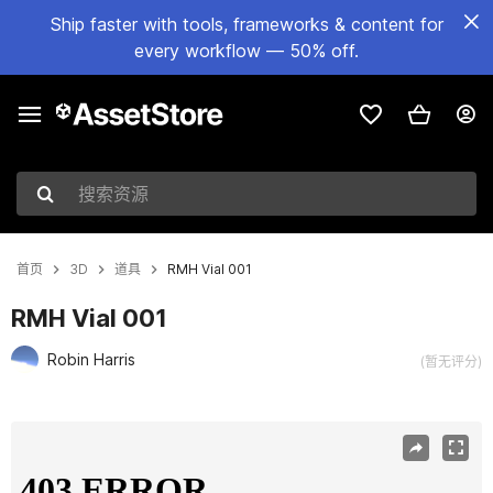
Ship faster with tools, frameworks & content for
every workflow — 50% off.
搜索资源
首页
3D
道具
RMH Vial 001
RMH Vial 001
Robin Harris
(暂无评分)
当前幻灯片：1 / 6