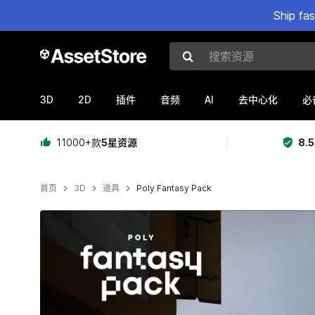
Ship fa
搜索资源
3D
2D
AI
插件
音频
去中心化
必
11000+款
5星资源
8.
首页
3D
道具
Poly Fantasy Pack
当前幻灯片：1 / 31