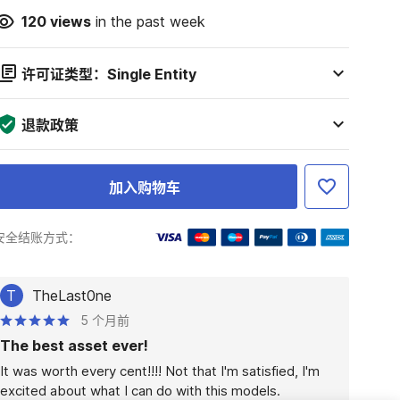
120
views
in the past week
许可证类型：Single Entity
退款政策
加入购物车
安全结账方式：
T
TheLast0ne
5 个月前
The best asset ever!
It was worth every cent!!!! Not that I'm satisfied, I'm 
excited about what I can do with this models.
