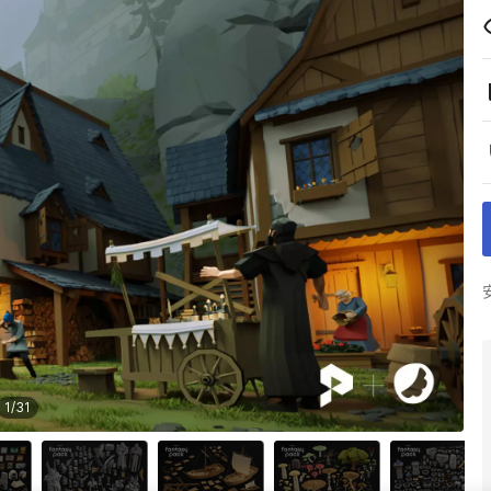
1
/
31