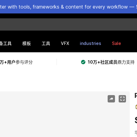
ster with tools, frameworks & content for every workflow — 
VFX
industries
Sale
备工具
模板
工具
5万+用户
参与评分
10万+社区成员
鼎力支持