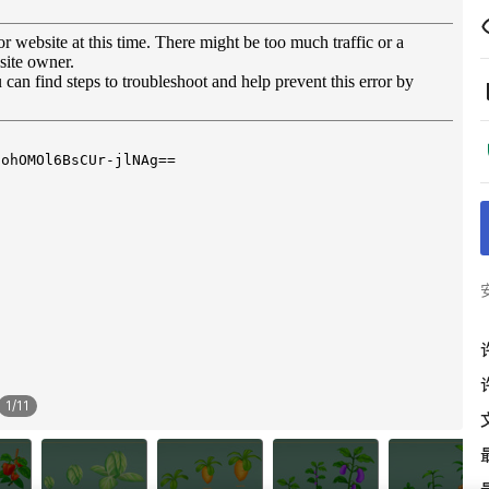
1
/
11