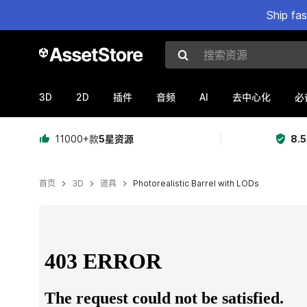
Ship fa
搜索资源
3D
2D
AI
插件
音频
去中心化
必
11000+款
5星资源
8.
首页
3D
道具
Photorealistic Barrel with LODs
当前幻灯片：1 / 13