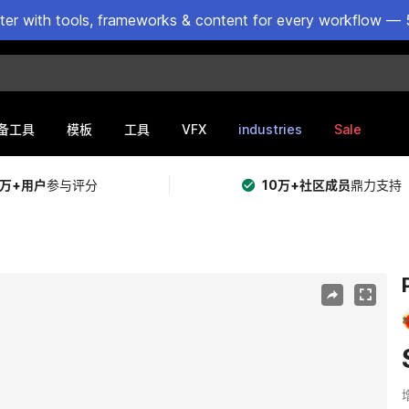
ster with tools, frameworks & content for every workflow — 
VFX
industries
Sale
备工具
模板
工具
5万+用户
参与评分
10万+社区成员
鼎力支持