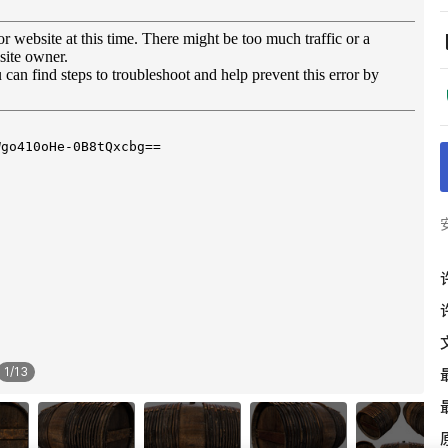
1
/
13