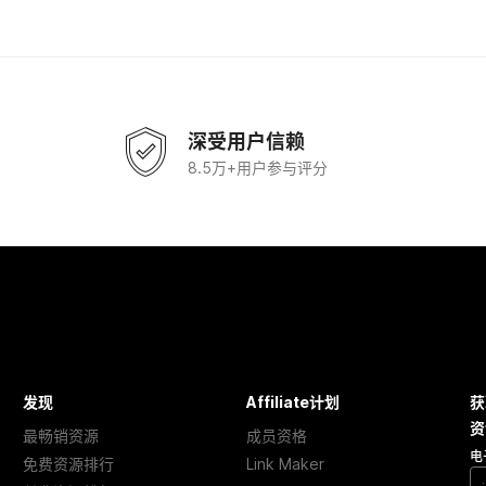
深受用户信赖
8.5万+用户参与评分
发现
Affiliate计划
获
资
最畅销资源
成员资格
电
免费资源排行
Link Maker