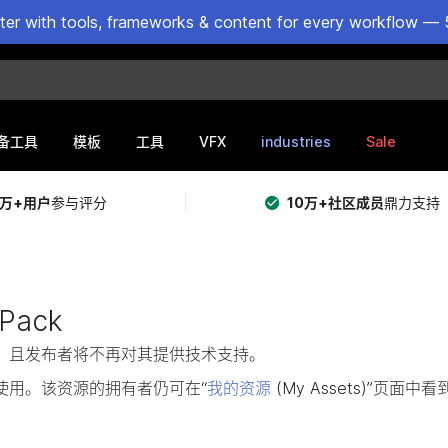
ster with tools, frameworks & content for every workflow — 
VFX
industries
Sale
备工具
模板
工具
5万+用户
参与评分
10万+社区成员
鼎力支持
 Pack
提供购买，且发布者将不再对其提供技术支持。
使用。该资源的拥有者仍可在“
我的资源
(My Assets)”页面中