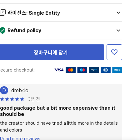
라이선스: Single Entity
Refund policy
장바구니에 담기
ecure checkout:
D
dreb4o
3년 전
good package but a bit more expensive than it
should be
the creator should have tried a little more in the details 
and colors
Read more reviews