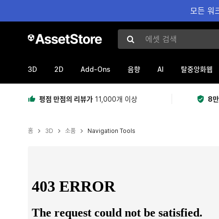
모든 워크
에셋 검색
3D
2D
Add-Ons
AI
음향
탈중앙화웹
평점 만점의 리뷰가
11,000개 이상
8만
홈
3D
소품
Navigation Tools
현재 슬라이드: 1 / 22