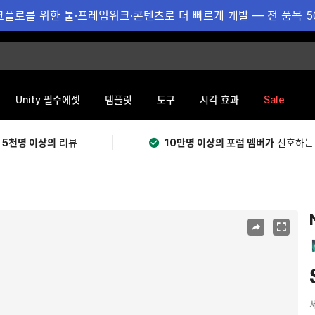
플로를 위한 툴·프레임워크·콘텐츠로 더 빠르게 개발 — 전 품목 5
Sale
Unity 필수에셋
템플릿
도구
시각 효과
 5천명 이상의
리뷰
10만명 이상의 포럼 멤버가
선호하는