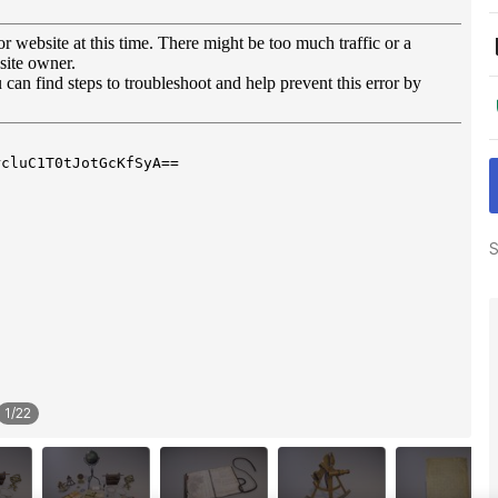
S
1
/
22