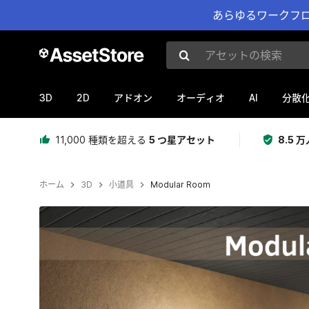
あらゆるワークフロ
アセットの検索
3D
2D
AI
アドオン
オーディオ
分散
11,000 種類を超える
5 つ星アセット
8.5
ホーム
3D
小道具
Modular Room
現在のスライド：1 / 7