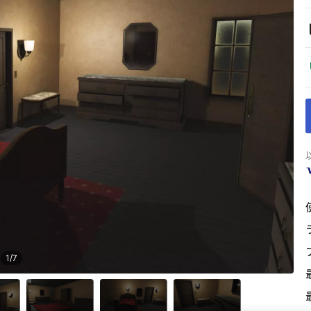
1
/
7