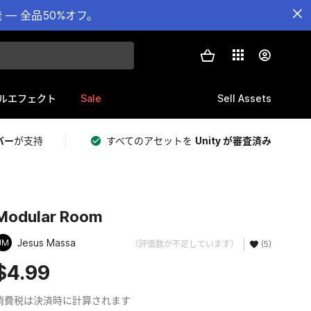
— 全品50%オフ。
Sale
Sell Assets
ルエフェクト
バー
が支持
すべてのアセットを
Unity が審査済み
Modular Room
Jesus Massa
JM
（評価数が不足しています）
(5)
$4.99
消費税は決済時に計算されます