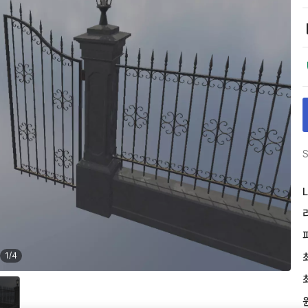
S
L
1
/
4