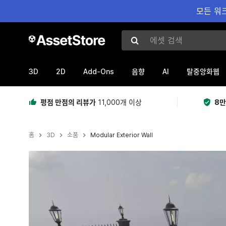
모든 워크
에셋 검색
3D
2D
Add-Ons
AI
음향
탈중앙화웹
평점 만점의 리뷰가
11,000개 이상
8만
홈
3D
소품
Modular Exterior Wall
현재 슬라이드: 1 / 4