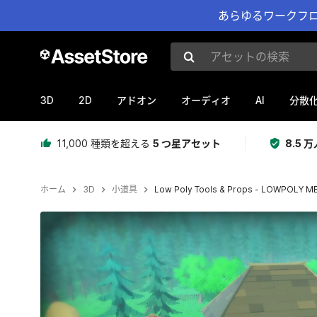
あらゆるワークフロ
アセットの検索
3D
2D
AI
アドオン
オーディオ
分散
11,000 種類を超える
5 つ星アセット
8.5
ホーム
3D
小道具
Low Poly Tools & Props - LOWPOLY M
現在のスライド：1 / 15