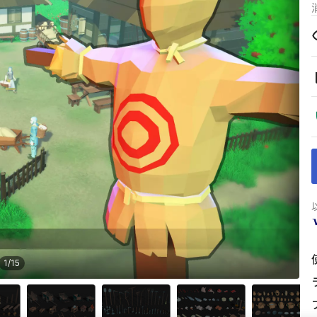
1
/
15