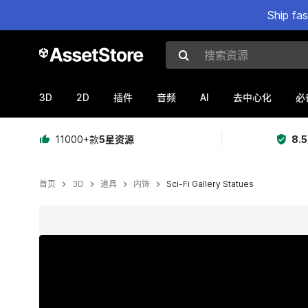
Ship fa
搜索资源
3D
2D
AI
插件
音频
去中心化
必
11000+款
5星资源
8.
首页
3D
道具
内饰
Sci-Fi Gallery Statues
当前幻灯片：1 / 15