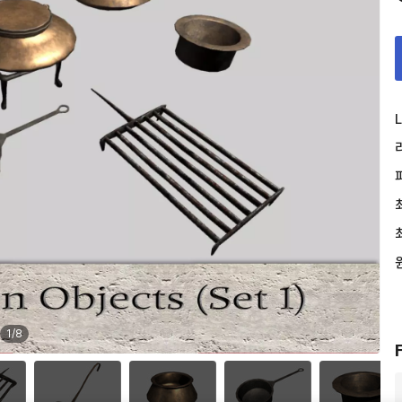
L
1
/
8