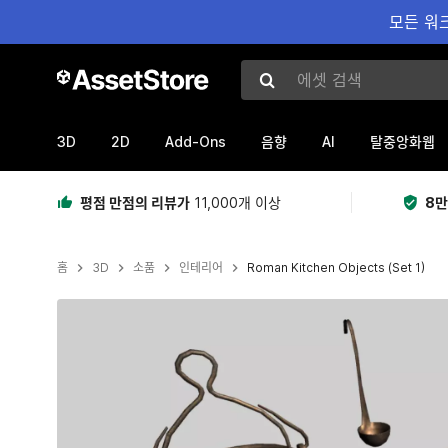
모든 워크
에셋 검색
3D
2D
Add-Ons
AI
음향
탈중앙화웹
평점 만점의 리뷰가
11,000개 이상
8만
홈
3D
소품
인테리어
Roman Kitchen Objects (Set 1)
현재 슬라이드: 1 / 8