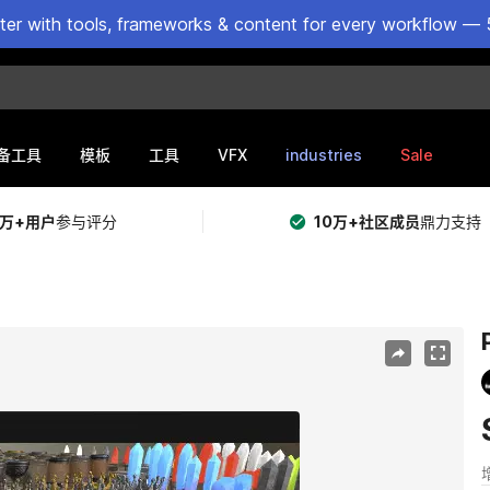
ster with tools, frameworks & content for every workflow — 
VFX
industries
Sale
备工具
模板
工具
5万+用户
参与评分
10万+社区成员
鼎力支持