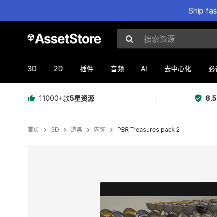
Ship fa
搜索资源
3D
2D
AI
插件
音频
去中心化
必
11000+款
5星资源
8.
首页
3D
道具
内饰
PBR Treasures pack 2
当前幻灯片：1 / 22