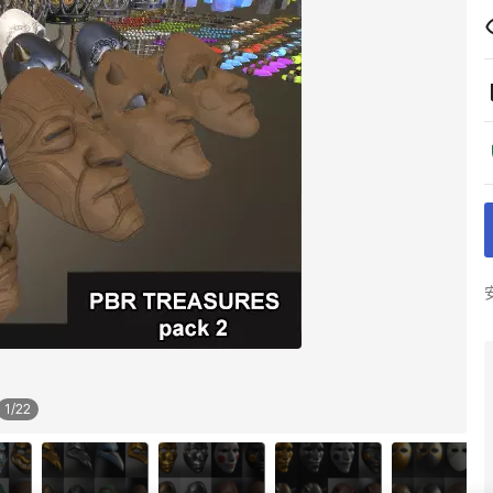
1
/
22