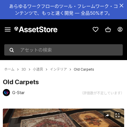
あらゆるワークフローのツール・フレームワーク・コ
ンテンツで、もっと速く開発 — 全品50%オフ。
アセットの検索
ホーム
3D
小道具
インテリア
Old Carpets
Old Carpets
G-Star
（評価数が不足しています）
現在のスライド：1 / 12