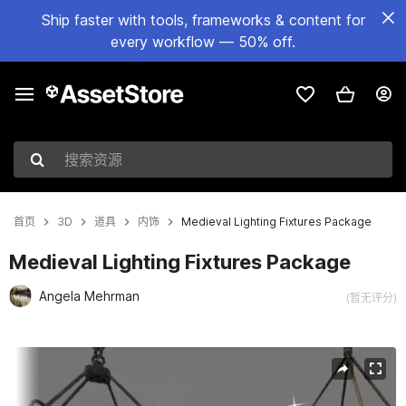
Ship faster with tools, frameworks & content for
every workflow — 50% off.
搜索资源
首页
3D
道具
内饰
Medieval Lighting Fixtures Package
Medieval Lighting Fixtures Package
Angela Mehrman
(暂无评分)
当前幻灯片：1 / 29