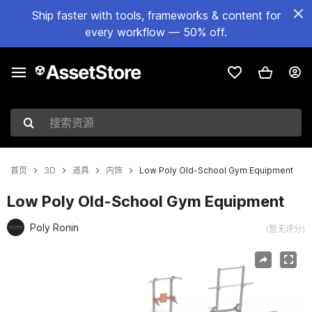
Ship faster with tools, frameworks & content for
every workflow — 50% off.
搜索资源
首页
3D
道具
内饰
Low Poly Old-School Gym Equipment
Low Poly Old-School Gym Equipment
Poly Ronin
(暂无评分)
当前幻灯片：1 / 9