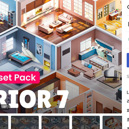
S
L
1
/
60