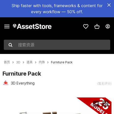
Ship faster with tools, frameworks & content for
every workflow — 50% off.
搜索资源
首页
3D
道具
内饰
Furniture Pack
Furniture Pack
3D Everything
(暂无评分)
当前幻灯片：1 / 10