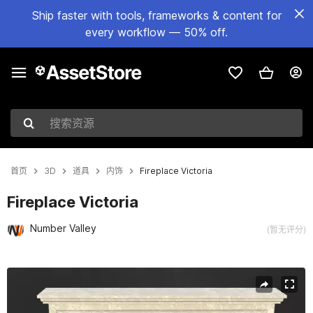
Ship faster with tools, frameworks & content for
every workflow — 50% off.
搜索资源
首页
3D
道具
内饰
Fireplace Victoria
Fireplace Victoria
Number Valley
(暂无评分)
当前幻灯片：1 / 5