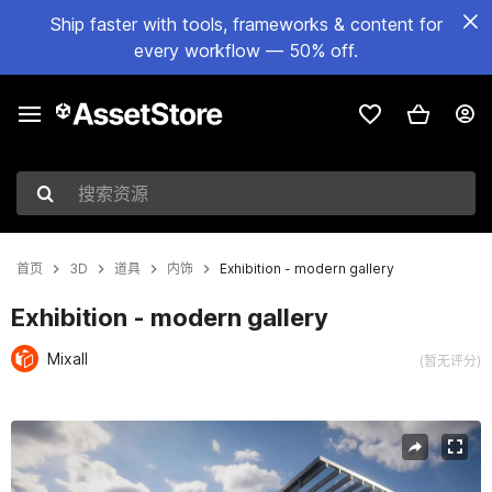
Ship faster with tools, frameworks & content for
every workflow — 50% off.
搜索资源
首页
3D
道具
内饰
Exhibition - modern gallery
Exhibition - modern gallery
Mixall
(暂无评分)
当前幻灯片：1 / 25