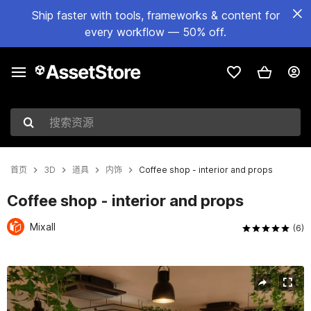
Ship faster with tools, frameworks & content for
every workflow — 50% off.
搜索资源
首页
3D
道具
内饰
Coffee shop - interior and props
Coffee shop - interior and props
Mixall
(6)
当前幻灯片：1 / 19