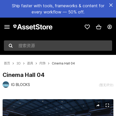
Ship faster with tools, frameworks & content for
every workflow — 50% off.
搜索资源
首页
3D
道具
内饰
Cinema Hall 04
Cinema Hall 04
IG BLOCKS
(暂无评分)
当前幻灯片：1 / 8