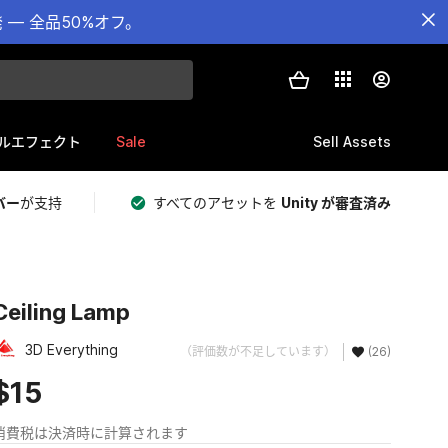
— 全品50%オフ。
Sale
Sell Assets
ルエフェクト
バー
が支持
すべてのアセットを
Unity が審査済み
Ceiling Lamp
3D Everything
（評価数が不足しています）
(26)
$15
消費税は決済時に計算されます