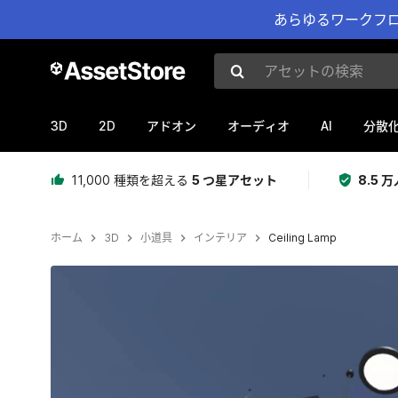
あらゆるワークフロ
アセットの検索
3D
2D
AI
アドオン
オーディオ
分散
11,000 種類を超える
5 つ星アセット
8.5
ホーム
3D
小道具
インテリア
Ceiling Lamp
現在のスライド：1 / 7