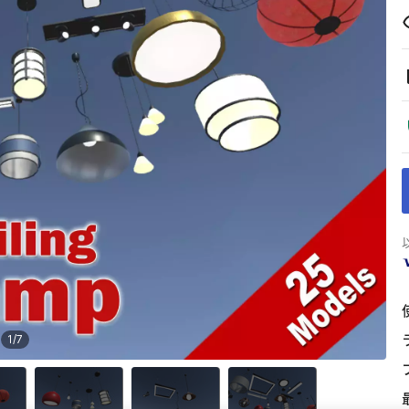
1
/
7