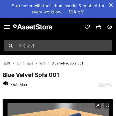
Ship faster with tools, frameworks & content for
every workflow — 50% off.
搜索资源
首页
3D
道具
内饰
Blue Velvet Sofa 001
Blue Velvet Sofa 001
OctoMan
(暂无评分)
当前幻灯片：1 / 6