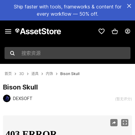
Ship faster with tools, frameworks & content for
every workflow — 50% off.
搜索资源
首页
3D
道具
内饰
Bison Skull
Bison Skull
DEXSOFT
(暂无评分)
当前幻灯片：1 / 7