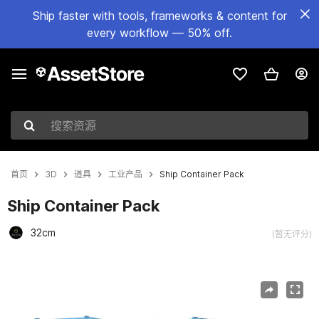
Ship faster with tools, frameworks & content for
every workflow — 50% off.
搜索资源
首页
3D
道具
工业产品
Ship Container Pack
Ship Container Pack
32cm
(暂无评分)
当前幻灯片：1 / 16